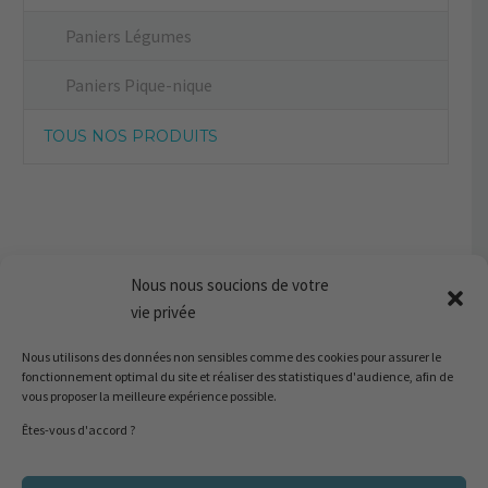
Paniers Légumes
Paniers Pique-nique
TOUS NOS PRODUITS
Nous nous soucions de votre
vie privée
Nous utilisons des données non sensibles comme des cookies pour assurer le
fonctionnement optimal du site et réaliser des statistiques d'audience, afin de
vous proposer la meilleure expérience possible.
Êtes-vous d'accord ?
20137 Porto-Vecchio
I
Corse du Sud, France
Ménage, Blanchisserie, Yacht : Marta +33 06 14 09 35 77
I