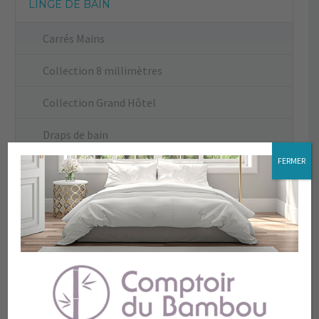
LINGE DE BAIN
Carrés Mains
Collection 8 millimètres
Collection Grand Hôtel
Draps de bain
FERMER
Draps de douche
La Plage
Le Petit Bambou
Peignoir
Serviettes de toilette