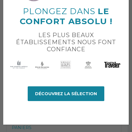
Set de serviettes
PLONGEZ DANS
LE
Tapis de bain
CONFORT ABSOLU !
LINGE DE LIT
LES PLUS BEAUX
ÉTABLISSEMENTS NOUS FONT
Draps Housse
CONFIANCE
Draps plats
Housses de couette
Taies d’oreiller
DÉCOUVREZ LA SÉLECTION
LIVRAISONS COURSES
LOCATIONS LINGE
PANIERS