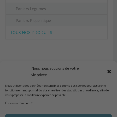
Paniers Légumes
Paniers Pique-nique
TOUS NOS PRODUITS
Nous nous soucions de votre
vie privée
Nous utilisons des données non sensibles comme des cookies pour assurer le
fonctionnement optimal du site et réaliser des statistiques d'audience, afin de
vous proposer la meilleure expérience possible.
Êtes-vous d'accord ?
20137 Porto-Vecchio
I
Corse du Sud, France
Ménage, Blanchisserie, Yacht : Marta +33 06 14 09 35 77
I