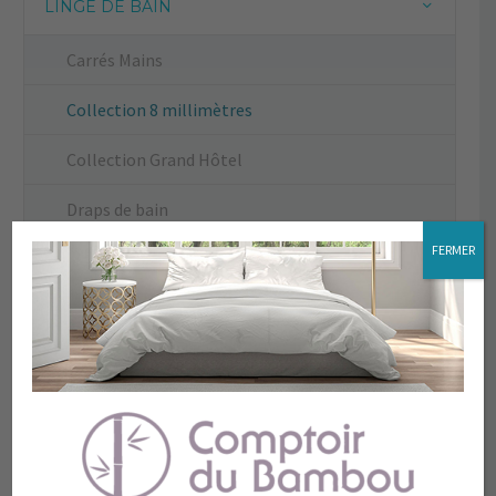
LINGE DE BAIN
Carrés Mains
Collection 8 millimètres
Collection Grand Hôtel
Draps de bain
FERMER
Draps de douche
La Plage
Le Petit Bambou
Peignoir
Serviettes de toilette