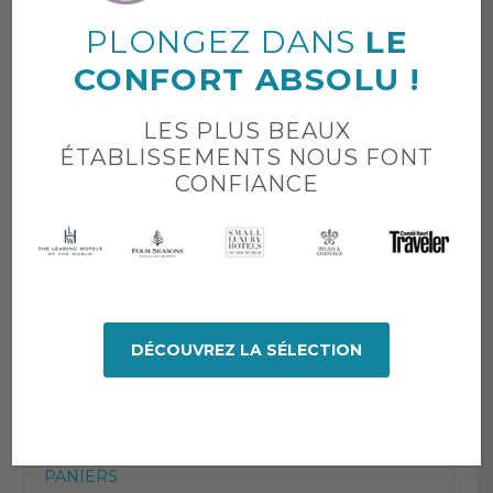
Set de serviettes
PLONGEZ DANS
LE
Tapis de bain
CONFORT ABSOLU !
LINGE DE LIT
LES PLUS BEAUX
ÉTABLISSEMENTS NOUS FONT
Draps Housse
CONFIANCE
Draps plats
Housses de couette
Taies d’oreiller
DÉCOUVREZ LA SÉLECTION
LIVRAISONS COURSES
LOCATIONS LINGE
PANIERS