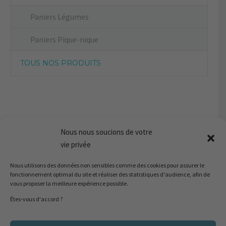
Paniers Légumes
Paniers Pique-nique
TOUS NOS PRODUITS
Nous nous soucions de votre
vie privée
Nous utilisons des données non sensibles comme des cookies pour assurer le
fonctionnement optimal du site et réaliser des statistiques d'audience, afin de
vous proposer la meilleure expérience possible.
Êtes-vous d'accord ?
20137 Porto-Vecchio
I
Corse du Sud, France
Ménage, Blanchisserie, Yacht : Marta +33 06 14 09 35 77
I