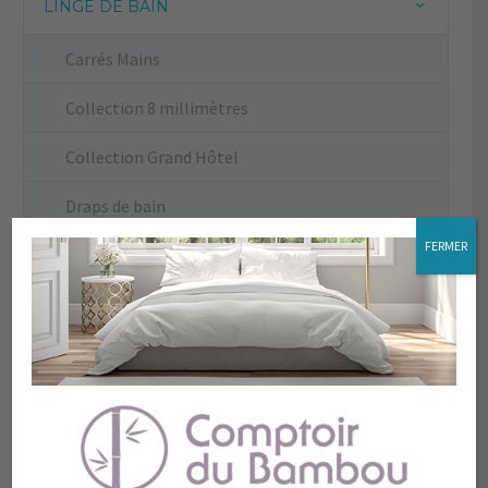
LINGE DE BAIN
Carrés Mains
Collection 8 millimètres
Collection Grand Hôtel
Draps de bain
FERMER
Draps de douche
La Plage
Le Petit Bambou
Peignoir
Serviettes de toilette