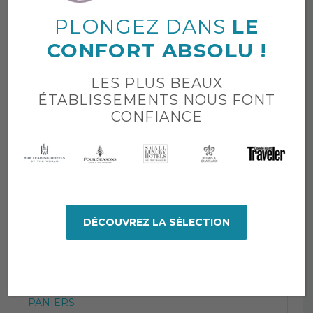
Set de serviettes
PLONGEZ DANS
LE
Tapis de bain
CONFORT ABSOLU !
LINGE DE LIT
LES PLUS BEAUX
ÉTABLISSEMENTS NOUS FONT
Draps Housse
CONFIANCE
Draps plats
Housses de couette
Taies d’oreiller
DÉCOUVREZ LA SÉLECTION
LIVRAISONS COURSES
LOCATIONS LINGE
PANIERS