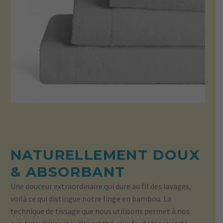
NATURELLEMENT DOUX
& ABSORBANT
Une douceur extraordinaire qui dure au fil des lavages,
voilà ce qui distingue notre linge en bambou. La
technique de tissage que nous utilisons permet à nos