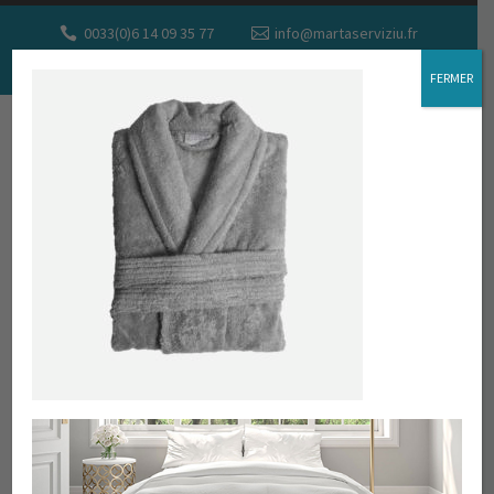
0033(0)6 14 09 35 77
info@martaserviziu.fr
DEMANDEZ UN DEVIS
FERMER