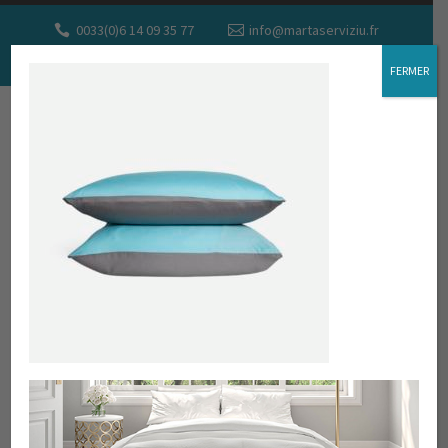
0033(0)6 14 09 35 77
info@martaserviziu.fr
DEMANDEZ UN DEVIS
FERMER